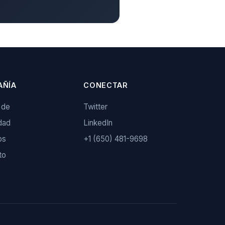
AÑÍA
CONECTAR
 de
Twitter
dad
LinkedIn
os
+1 (650) 481-9698
to