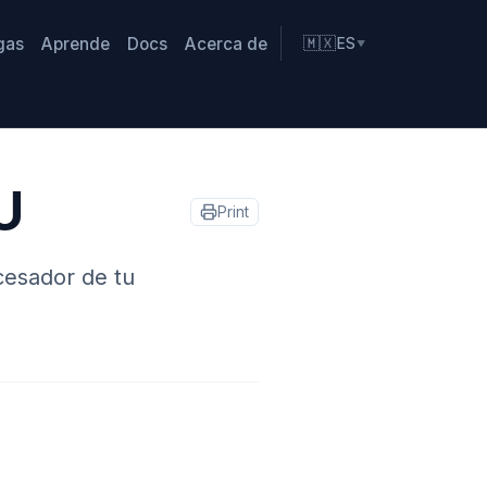
gas
Aprende
Docs
Acerca de
🇲🇽
ES
▼
U
Print
cesador de tu