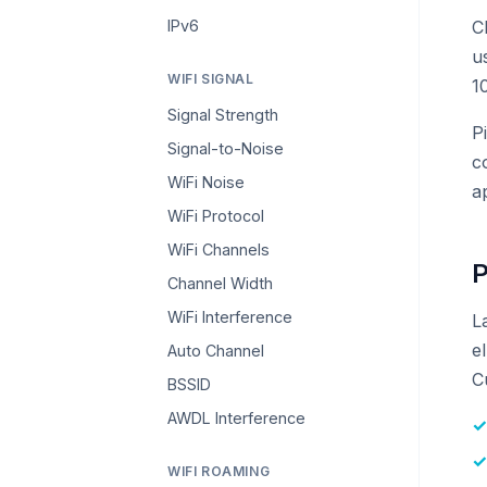
IPv6
C
u
WIFI SIGNAL
1
Signal Strength
P
Signal-to-Noise
c
WiFi Noise
a
WiFi Protocol
WiFi Channels
P
Channel Width
WiFi Interference
L
e
Auto Channel
C
BSSID
AWDL Interference
WIFI ROAMING