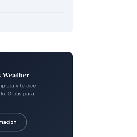
k Weather
leta y te dice
o. Gratis para
rmacion